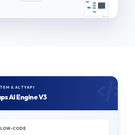
TEM & ALTYAPI
ps AI Engine V3
LOW-CODE