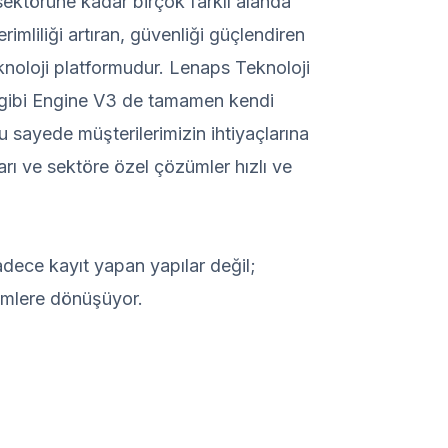
sektörüne kadar birçok farklı alanda
imliliği artıran, güvenliği güçlendiren
eknoloji platformudur. Lenaps Teknoloji
u gibi Engine V3 de tamamen kendi
u sayede müşterilerimizin ihtiyaçlarına
rı ve sektöre özel çözümler hızlı ve
adece kayıt yapan yapılar değil;
temlere dönüşüyor.