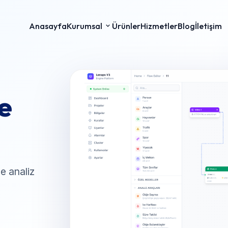
Anasayfa
Kurumsal
Ürünler
Hizmetler
Blog
İletişim
e
e analiz