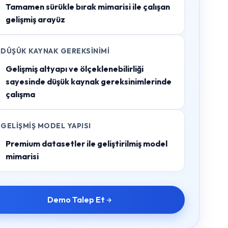
Tamamen sürükle bırak mimarisi ile çalışan
gelişmiş arayüz
DÜŞÜK KAYNAK GEREKSINIMI
Gelişmiş altyapı ve ölçeklenebilirliği
sayesinde düşük kaynak gereksinimlerinde
çalışma
GELIŞMIŞ MODEL YAPISI
Premium datasetler ile geliştirilmiş model
mimarisi
Demo Talep Et