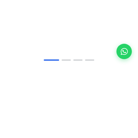
50+
Tamamlanan Proje
12+
Ar-Ge Çözümü