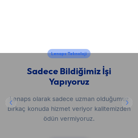
Lenaps Teknoloji
Sadece Bildiğimiz İşi
Yapıyoruz
Lenaps olarak sadece uzman olduğumuz
birkaç konuda hizmet veriyor kalitemizden
ödün vermiyoruz.