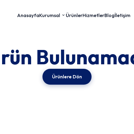
Anasayfa
Kurumsal
Ürünler
Hizmetler
Blog
İletişim
rün Bulunama
Ürünlere Dön