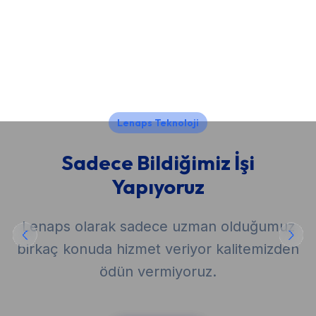
Lenaps Teknoloji
Sadece Bildiğimiz İşi
Yapıyoruz
Lenaps olarak sadece uzman olduğumuz
birkaç konuda hizmet veriyor kalitemizden
ödün vermiyoruz.