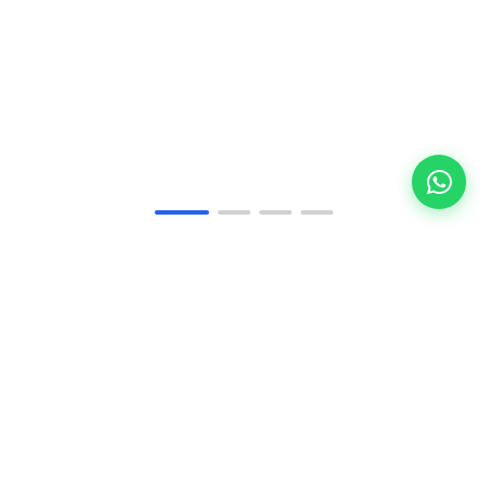
50+
Tamamlanan Proje
12+
Ar-Ge Çözümü