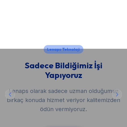
Lenaps Teknoloji
Sadece Bildiğimiz İşi
Yapıyoruz
Lenaps olarak sadece uzman olduğumuz
birkaç konuda hizmet veriyor kalitemizden
ödün vermiyoruz.