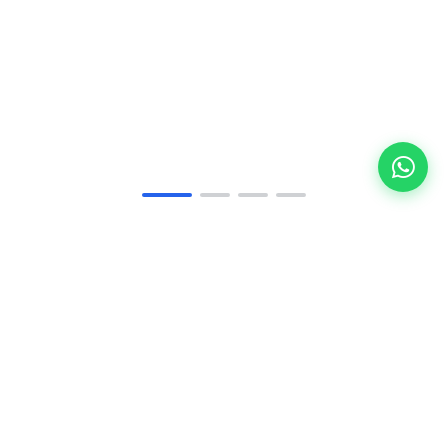
50+
Tamamlanan Proje
12+
Ar-Ge Çözümü